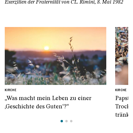
Exerzitien der Fraternität von CL. Rimini, 8. Mai 1982
KIRCHE
KIRCHE
„Was macht mein Leben zu einer
Papst 
‚Geschichte des Guten‘?“
Trocke
tränke