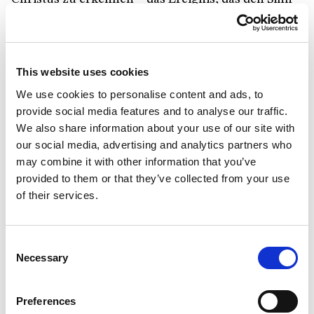
von allem vermittelt und in sich trägt und das so
gegenwärtig ist wie meine Brüder und meine
Mutter. Denn all das, was wir sagen und was wir
This website uses cookies
sind als Ruf, als Zeichen Seiner selbst, das sagen wir
We use cookies to personalise content and ads, to
nicht aus uns selbst heraus: „Die Worte, die ich zu
provide social media features and to analyse our traffic.
euch sage, habe ich nicht aus mir selbst. Der Vater,
We also share information about your use of our site with
der in mir bleibt, vollbringt seine Werke“ (Joh
our social media, advertising and analytics partners who
14,10). Und wer von uns hätte sich die Dinge
may combine it with other information that you’ve
ausdenken oder vorstellen können, die wir sagen –
provided to them or that they’ve collected from your use
of their services.
die Dinge, die wir, wenn auch vielleicht nur flüchtig
oder am Rande, wahrnehmen? Und das, was unter
uns geschieht – denkt nur an die Briefe, die ich
Consent
heute vorgelesen habe –, die Beispiele, die unsere
Necessary
Selection
Gemeinschaft durchziehen: Wenn wir aufmerksam
sind, entgehen sie uns nicht. Es sind nicht nur die
Preferences
spektakulärsten; aber die spektakulären Fälle – wie